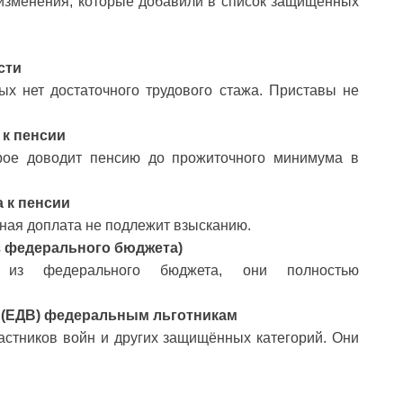
 изменения, которые добавили в список защищённых
сти
ых нет достаточного трудового стажа. Приставы не
 к пенсии
орое доводит пенсию до прожиточного минимума в
 к пенсии
ная доплата не подлежит взысканию.
з федерального бюджета)
 из федерального бюджета, они полностью
(ЕДВ) федеральным льготникам
астников войн и других защищённых категорий. Они