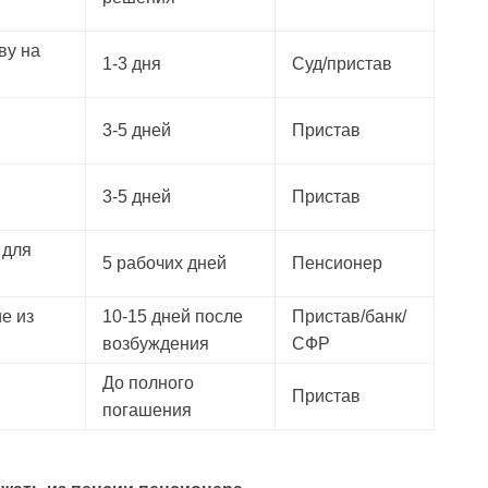
ву на
1-3 дня
Суд/пристав
3-5 дней
Пристав
3-5 дней
Пристав
 для
5 рабочих дней
Пенсионер
е из
10-15 дней после
Пристав/банк/
возбуждения
СФР
До полного
Пристав
погашения